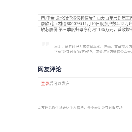
四;中全:会公报传递何种信号？百分百布局新质生产力
康欣<新>材{(}600076)11月10日股东户数4.12
敏芯股份:第三季度归母净利润1135万元，营收增长2
声明：证券时报力求信息真实、准确，文章提及内
下载“证券时报”官方APP，或关注官方微信公众
网友评论
登录
后可以发言
网友评论仅供其表达个人看法，并不表明证券时报立场